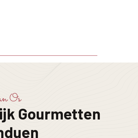
an Os
ijk Gourmetten
onduen