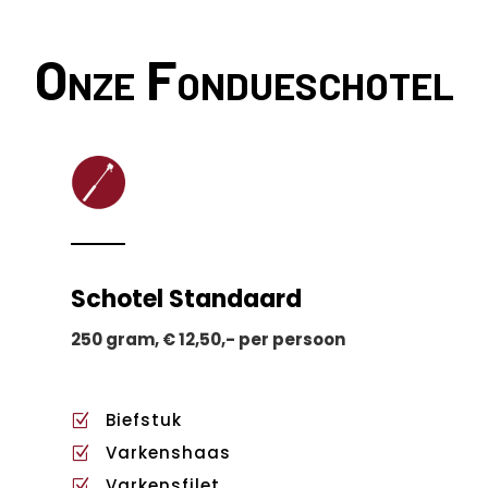
Onze Fondueschotel
Schotel Standaard
250 gram, € 12,50,- per persoon
Biefstuk
Z
Varkenshaas
Z
Varkensfilet
Z