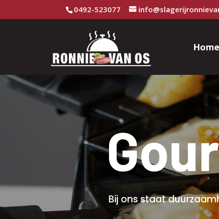
0492-523077
info@slagerijronnieva
Hom
Gour
Bij ons staat duurzaamh