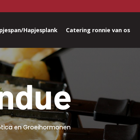
pjespan/Hapjesplank
Catering ronnie van os
ondue
biotica en Groeihormonen