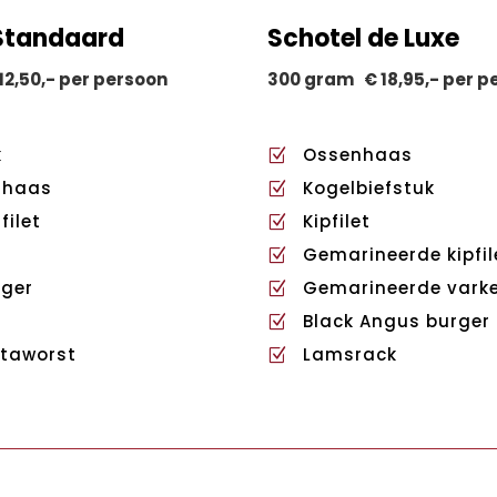
Standaard
Schotel de Luxe
2,50,- per persoon
300 gram € 18,95,- per p
k
Ossenhaas
Z
shaas
Kogelbiefstuk
Z
filet
Kipfilet
Z
Gemarineerde kipfil
Z
ger
Gemarineerde vark
Z
Black Angus burger
Z
taworst
Lamsrack
Z