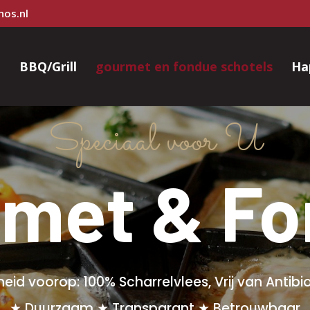
nos.nl
e
BBQ/Grill
gourmet en fondue schotels
Ha
Speciaal voor U
met & F
eid voorop: 100% Scharrelvlees, Vrij van Anti
★ Duurzaam ★ Transparant ★ Betrouwbaar