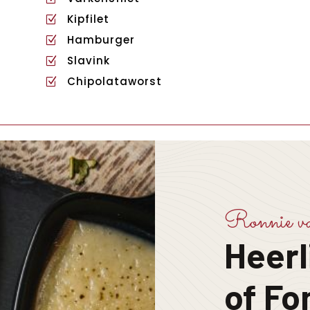
Kipfilet
Z
Hamburger
Z
Slavink
Z
Chipolataworst
Z
Ronnie v
Heerl
of F