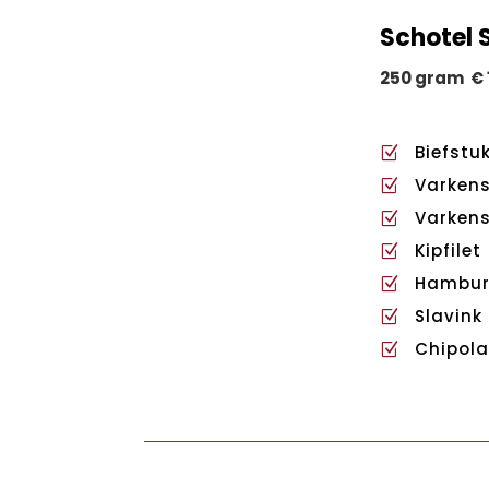
Schotel 
250 gram € 1
Biefstu
Z
Varken
Z
Varkens
Z
Kipfilet
Z
Hambur
Z
Slavink
Z
Chipola
Z